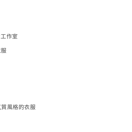
貨工作室
衣服
氣質風格的衣服
服