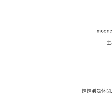
moo
主
妹妹則是休閒