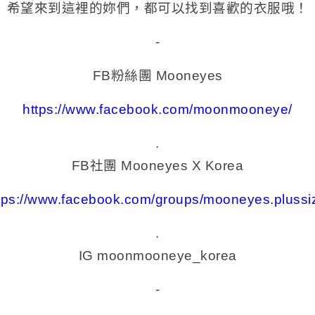
希望來到這裡的妳們，都可以找到喜歡的衣服哦！
-
FB粉絲團 Mooneyes
https://www.facebook.com/moonmooneye/
.
FB社團 Mooneyes X Korea
tps://www.facebook.com/groups/mooneyes.plussi
.
IG moonmooneye_korea
-