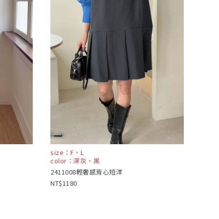
size：F、L
color：深灰、黑
2411008輕奢感背心短洋
1180