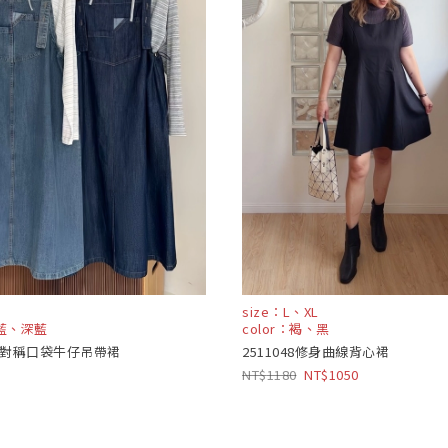
size：L、XL
淺藍、深藍
color：褐、黑
8不對稱口袋牛仔吊帶裙
2511048修身曲線背心裙
1180
1050