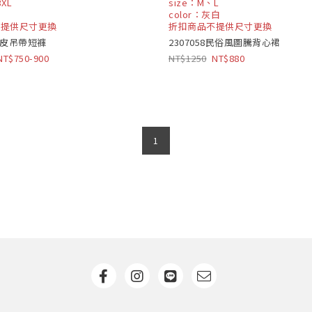
3XL
size：M、L
color：灰白
不提供尺寸更換
折扣商品不提供尺寸更換
4俏皮吊帶短褲
2307058民俗風圖騰背心裙
750-900
1250
880
1