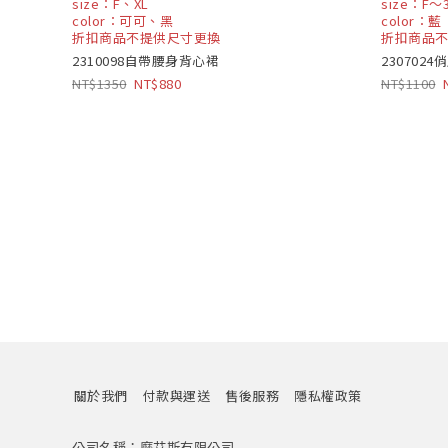
size：F、XL
size：F～
color：可可、黑
color：藍
折扣商品不提供尺寸更換
折扣商品
2310098自帶腰身背心裙
230702
1350
880
1100
關於我們
付款與運送
售後服務
隱私權政策