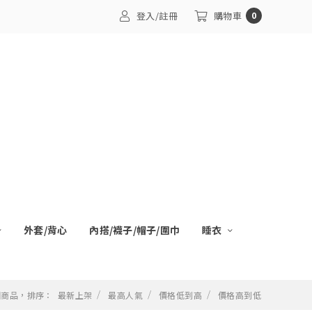
登入/註冊
購物車
0
外套/背心
內搭/襪子/帽子/圍巾
睡衣
 個商品，排序：
最新上架
最高人氣
價格低到高
價格高到低