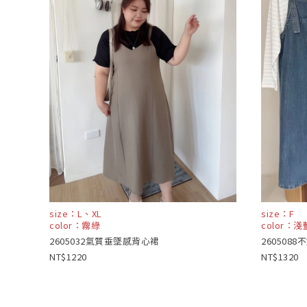
size：L、XL
size：F
color：霧綠
color：
2605032氣質垂墜感背心裙
260508
1220
1320