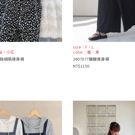
size：F、L
點點、小花
color：墨、黑
6滿版細褶連身褲
2607077皺皺連身褲
1150