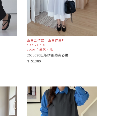
西喜合作款，西喜穿黑F
size：F、XL
color：淺灰、黑
2605030挺版拼雪紡背心裙
1380