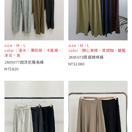
size：M、L
size：M、L
color：淺米、薄荷綠、卡其綠、
color：開心果綠、質感咖、靛藍
深灰、黑
2605078質感線條褲
2605077超涼尼龍長褲
1080
820