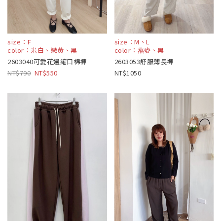
size：F
size：M、L
color：米白、嫩黃、黑
color：燕麥、黑
2603040可愛花邊縮口棉褲
2603053舒服薄長褲
790
550
1050