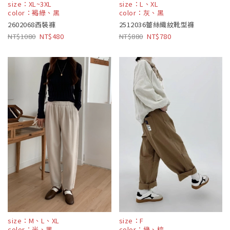
size：XL~3XL
size：L、XL
color：褐綠、黑
color：灰、黑
2602068西裝褲
2512036蕾絲織紋靴型褲
1080
480
880
780
size：M、L、XL
size：F
color：米、黑
color：綠、棕