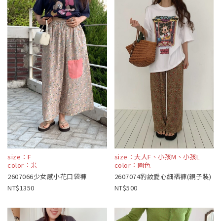
size：F
size：大人F、小孩M、小孩L
color：米
color：圖色
2607066少女感小花口袋褲
2607074豹紋愛心細褶褲(親子裝)
1350
500