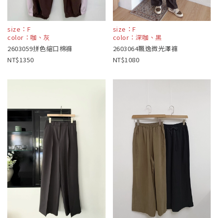
size：F
size：F
color：咖、灰
color：深咖、黑
2603059拼色縮口棉褲
2603064飄逸微光澤褲
1350
1080