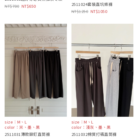
2511024套裝直坑條褲
780
650
1250
1050
size：M、L
size：M、L
color：米、墨、黑
color：淺灰、墨、黑
2511031薄款鉚釘直筒褲
2511032棉質打褶直筒褲