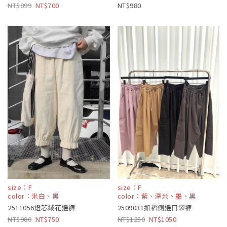
899
700
980
size：F
size：F
color：米白、黑
color：紫、深米、墨、黑
2511056燈芯絨花邊褲
2509031抓褶側邊口袋褲
980
750
1250
1050