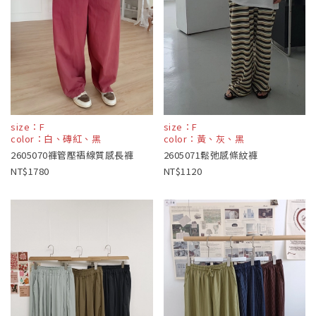
size：F
size：F
color：白、磚紅、黑
color：黃、灰、黑
2605070褲管壓褶線質感長褲
2605071鬆弛感條紋褲
1780
1120