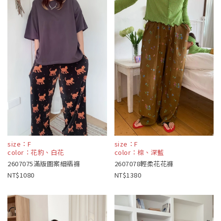
size：F
size：F
color：花豹、白花
color：棕、深藍
2607075滿版圖案細褶褲
2607078輕柔花花褲
1080
1380