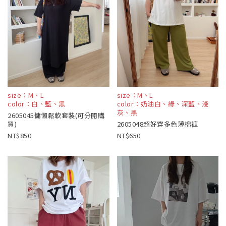
size：M、L
size：M、L
color：白、藍、黑
color：奶油白、綠、深藍、淺
灰、黑
2605045慵懶鬆軟套裝(可分開購
買)
2605048超好穿多色薄棉褲
850
650