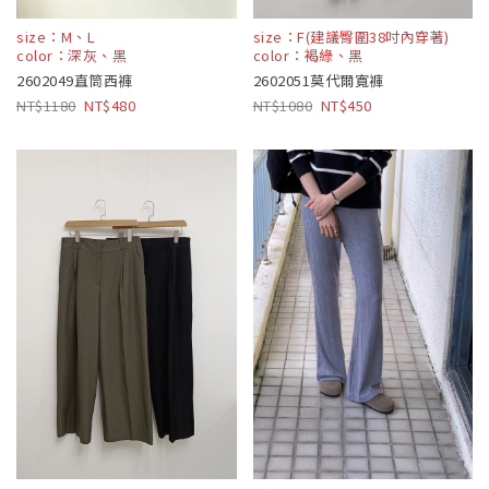
size：M、L
size：F(建議臀圍38吋內穿著)
color：深灰、黑
color：褐綠、黑
2602049直筒西褲
2602051莫代爾寬褲
1180
480
1080
450