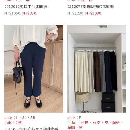
2512072柔軟羊毛休閒褲
2512078雙標壓褶線休閒褲
1050
850
1280
1080
size：L、34、38
size：F
color：黑
color：米白、燕麥、灰、深藍、
深咖、黑
2511008超好穿必買黑褲秋冬款