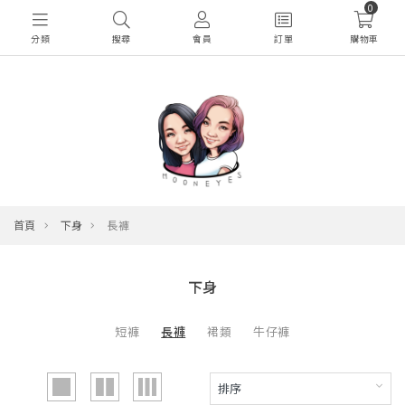
0
分類
搜尋
會員
訂單
購物車
首頁
下身
長褲
下身
短褲
長褲
裙類
牛仔褲