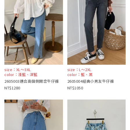
size：XL～3XL
size：L～2XL
color：淺藍、深藍
color：藍、黑
2605003適合高個側開岔牛仔褲
2605004經典小男友牛仔褲
1280
1050