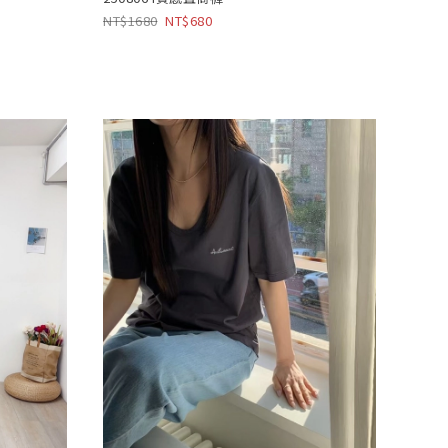
1680
680