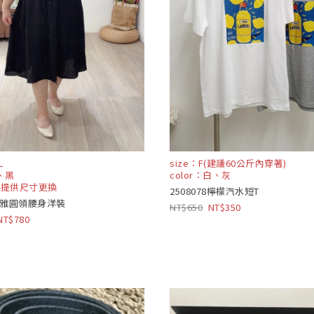
L
size：F(建議60公斤內穿著)
米、黑
color：白、灰
不提供尺寸更換
2508078檸檬汽水短T
9優雅圓領腰身洋裝
650
350
780