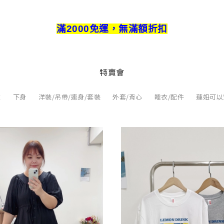
滿2000免運，無滿額折扣
特賣會
衣
下身
洋裝/吊帶/連身/套裝
外套/背心
睡衣/配件
蓮妞可以