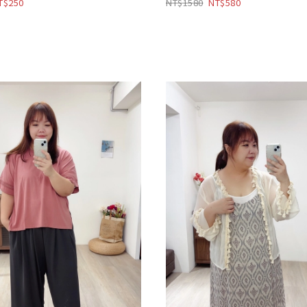
250
1580
580