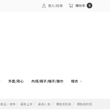
登入/註冊
購物車
0
外套/背心
內搭/襪子/帽子/圍巾
睡衣
 個商品，排序：
最新上架
最高人氣
價格低到高
價格高到低