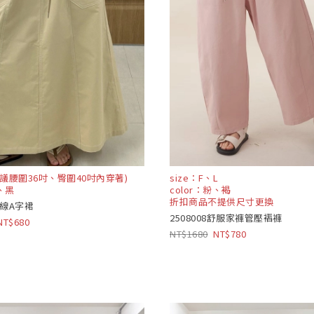
(建議腰圍36吋、臀圍40吋內穿著)
size：F、L
米、黑
color：粉、褐
折扣商品不提供尺寸更換
7縫線A字裙
2508008舒服家褲管壓褶褲
680
1680
780