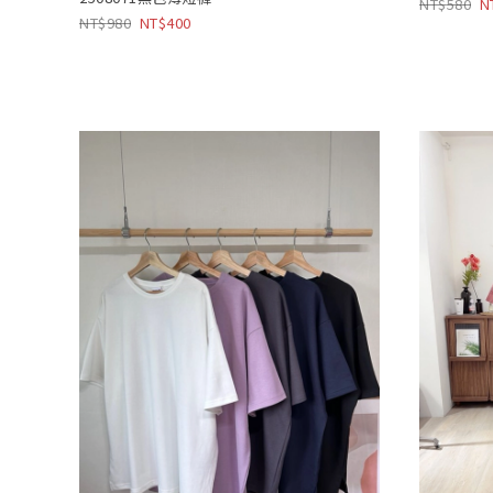
580
980
400