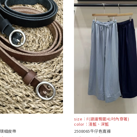
size：F(建議臀圍41吋內穿著)
color：淺藍、深藍
8銀環細皮帶
2508065牛仔色寬褲