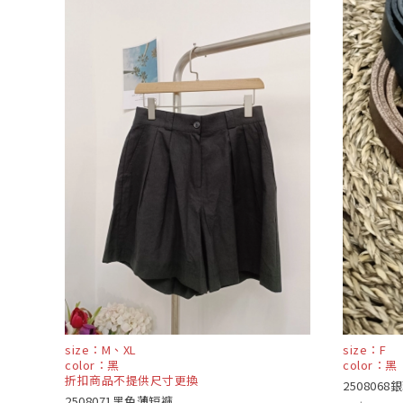
size：M、XL
size：F
color：黑
color：黑
折扣商品不提供尺寸更換
250806
2508071黑色薄短褲