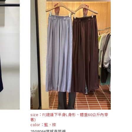
size：F(建議下半身L身形、體重60公斤內穿
著)
color：藍、棕
2508064質感直筒褲