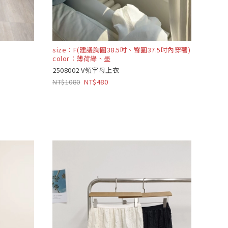
size：F(建議胸圍38.5吋、臀圍37.5吋內穿著)
color：薄荷綠、墨
2508002 V領字母上衣
1080
480