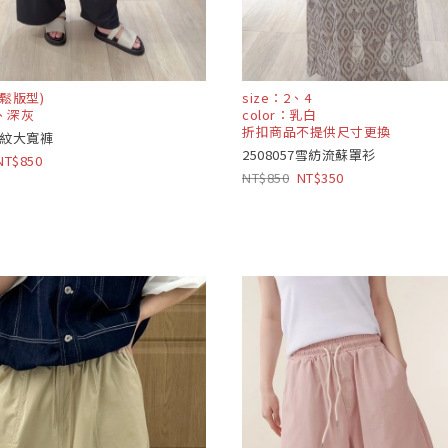
寬鬆版型)
size：2、4
白、深灰
color：乳白
折扣商品不提供尺寸更換
9直紋大寬褲
2508057雪紡流蘇罩衫
850
850
350