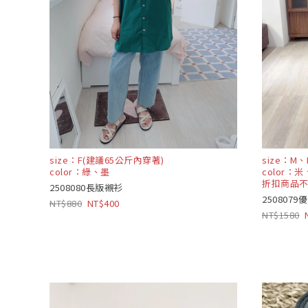
size：F(建議65公斤內穿著)
size：M、
color：綠、墨
color：
折扣商品
2508080長版襯衫
250807
880
400
1580