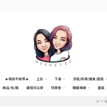
🔥現貨不用等🔥
上衣
下身
洋裝/吊帶/連身/套裝
飾品/包/鞋
蓮妞可以穿
特賣會
韓國棉被
童裝
共 77