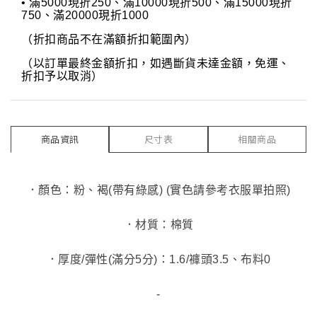
• 滿5000現折250、滿10000現折500、滿15000現折
750、滿20000現折1000
（折扣商品不在滿額折扣範圍內）
（以訂單最終金額折扣，如遇斷貨未達金額，免運、
折扣予以取消）
商品資訊
尺寸表
相關商品
．顏色：粉、褐(帶有綠感) (實色請參考衣服單拍照)
．材質：棉質
．厚度/彈性(滿分5分)：1.6/褲頭3.5、布料0
-