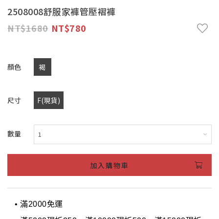
2508008舒服家褲管壓褶褲
1680
780
顏色
褐
尺寸
F(現貨)
數量
加入購物車
• 滿2000免運