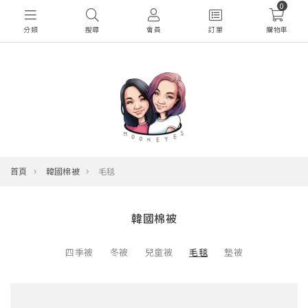
0
分類
搜尋
會員
訂單
購物車
首頁
韓國棉被
毛毯
韓國棉被
四季被
冬被
兒童被
毛毯
墊被