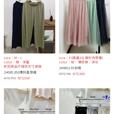
size：M、L
size：F(建議2XL身形內穿著)
color：綠、深藍
color：粉、薄荷綠、深灰
折扣商品不提供尺寸更換
2408S197紗裙
2408S200薄料直筒褲
780
380
750
350