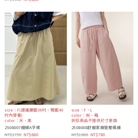
size：F(建議腰圍36吋、臀圍40
size：F、L
吋內穿著)
color：粉、褐
color：米、黑
折扣商品不提供尺寸更換
2508007縫線A字裙
2508008舒服家褲管壓褶褲
1750
680
1680
780