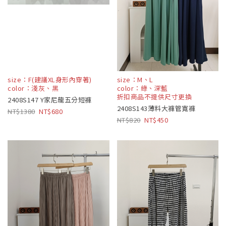
size：F(建議XL身形內穿著)
size：M、L
color：淺灰、黑
color：綠、深藍
折扣商品不提供尺寸更換
2408S147 Y家尼龍五分短褲
2408S143薄料大褲管寬褲
1380
680
820
450