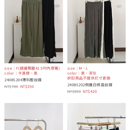
size：F(建議臀圍41.5吋內穿著)
size：M、L
color：卡其綠、黑
color：黑、深灰
折扣商品不提供尺寸更換
2408S204薄料壓紋褲
2408S202側邊白條直紋褲
780
350
850
420