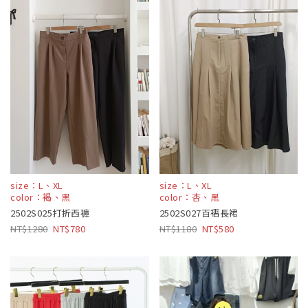
size：L、XL
size：L、XL
color：褐、黑
color：杏、黑
2502S025打折西褲
2502S027百褶長裙
1280
780
1180
580