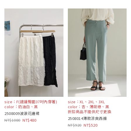
size：F(建議臀圍37吋內穿著)
size：XL、2XL、3XL
color：奶油白、黑
color：杏、薄荷綠、黑
折扣商品不提供尺寸更換
2508009波浪花邊裙
2508014薄款涼爽西褲
1080
480
920
520