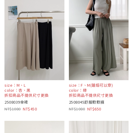
size：M、L
size：F、M(蓮妞可以穿)
color：杏、黑
color：綠
折扣商品不提供尺寸更換
折扣商品不提供尺寸更換
2508039傘裙
2508045舒服軟軟褲
1080
450
1080
650