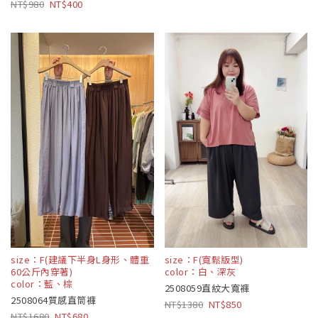
980
400
size：F(建議下半身L身形、體重
size：F(寬鬆版型)
60公斤內穿著)
color：白、深灰
color：藍、棕
2508059直紋大寬褲
2508064質感直筒褲
1380
850
1680
680