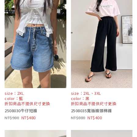
size：2XL
size：2XL、3XL
color：藍
color：黑
折扣商品不提供尺寸更換
折扣商品不提供尺寸更換
2508030牛仔短褲
2508035寬版褲頭棉褲
980
480
880
400