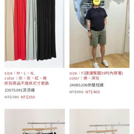
size：M、L、XL
size：F(建議臀圍36吋內穿著)
color：米、灰、紅、黑
color：綠、深灰
折扣商品不提供尺寸更換
2408S206休閒短褲
2307S041涼涼褲
950
400
780
350