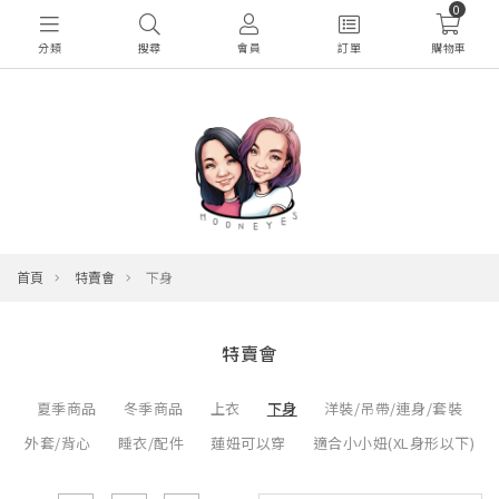
0
分類
搜尋
會員
訂單
購物車
首頁
特賣會
下身
特賣會
夏季商品
冬季商品
上衣
下身
洋裝/吊帶/連身/套裝
外套/背心
睡衣/配件
蓮妞可以穿
適合小小妞(XL身形以下)