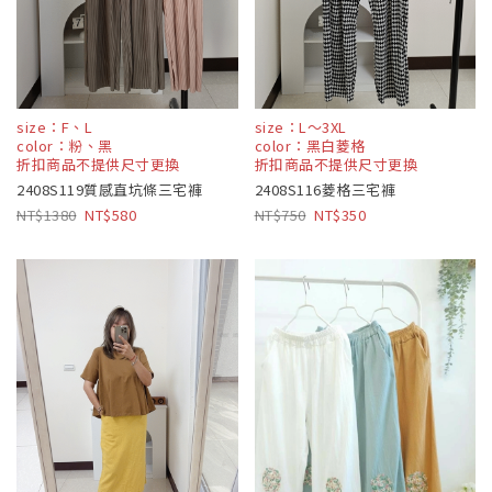
size：F、L
size：L～3XL
color：粉、黑
color：黑白菱格
折扣商品不提供尺寸更換
折扣商品不提供尺寸更換
2408S119質感直坑條三宅褲
2408S116菱格三宅褲
1380
580
750
350