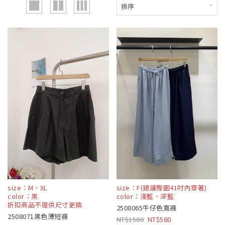
size：M、XL
size：F(建議臀圍41吋內穿著)
color：黑
color：淺藍、深藍
折扣商品不提供尺寸更換
2508065牛仔色寬褲
2508071黑色薄短褲
1580
580