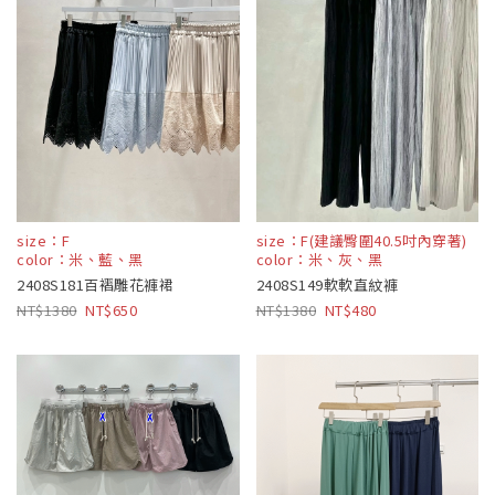
size：F
size：F(建議臀圍40.5吋內穿著)
color：米、藍、黑
color：米、灰、黑
2408S181百褶雕花褲裙
2408S149軟軟直紋褲
1380
650
1380
480