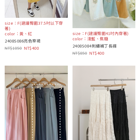
size：F(建議臀圍37.5吋以下穿
著)
size：F(建議臀圍41吋內穿著)
color：黃、紅
color：淺藍、焦糖
2408S086亮色窄裙
2408S084刺繡補丁長褲
1050
400
850
400