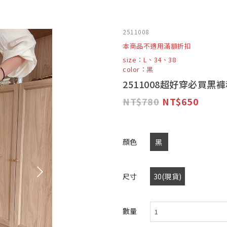
2511008
本商品不適用滿額折扣
size：L、34、38
color：黑
2511008超好穿必買黑
780
650
顏色
黑
尺寸
30(現貨)
數量