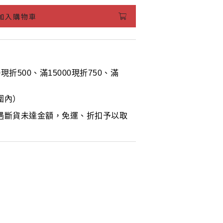
加入購物車
00現折500、滿15000現折750、滿
圍內）
遇斷貨未達金額，免運、折扣予以取