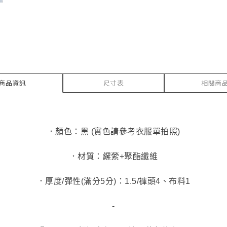
商品資訊
尺寸表
相關商
．顏色：黑 (實色請參考衣服單拍照)
．材質：縲縈+聚酯纖維
．厚度/彈性(滿分5分)：1.5/褲頭4、布料1
-