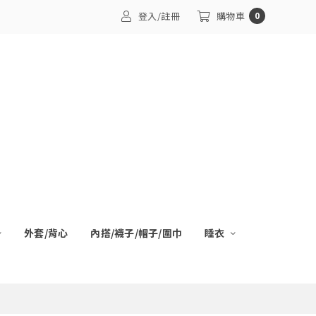
登入/註冊
購物車
0
外套/背心
內搭/襪子/帽子/圍巾
睡衣