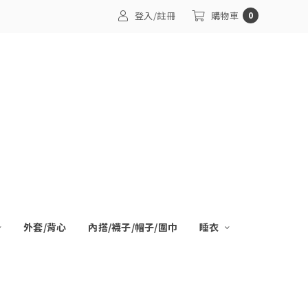
登入/註冊
購物車
0
外套/背心
內搭/襪子/帽子/圍巾
睡衣