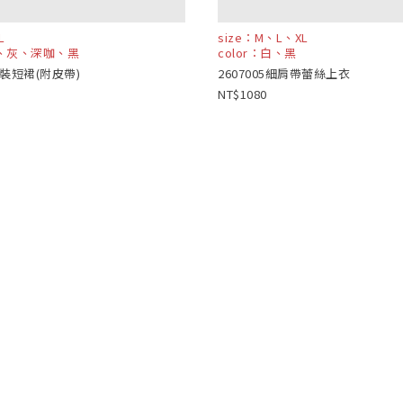
L
size：M、L、XL
米、灰、深咖、黑
color：白、黑
4西裝短裙(附皮帶)
2607005細肩帶蕾絲上衣
1080