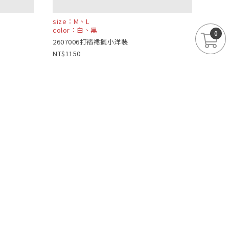
size：M、L
color：白、黑
0
2607006打褶裙擺小洋裝
1150