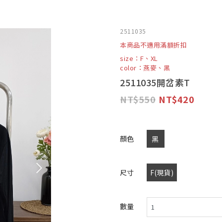
2511035
本商品不適用滿額折扣
size：F、XL
color：燕麥、黑
2511035開岔素T
550
420
顏色
黑
尺寸
F(現貨)
數量