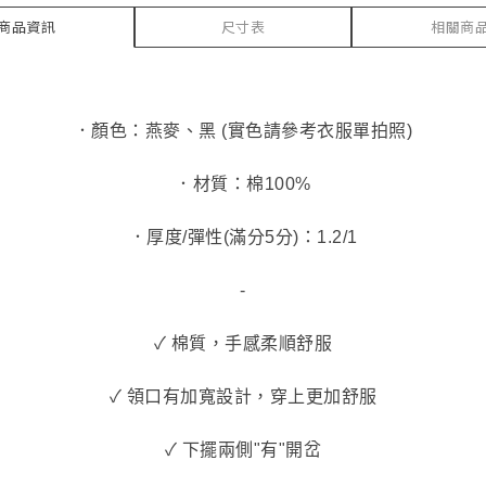
商品資訊
尺寸表
相關商
．顏色：燕麥、黑 (實色請參考衣服單拍照)
．材質：棉100%
．厚度/彈性(滿分5分)：1.2/1
-
✓ 棉質，手感柔順舒服
✓ 領口有加寬設計，穿上更加舒服
✓ 下擺兩側"有"開岔