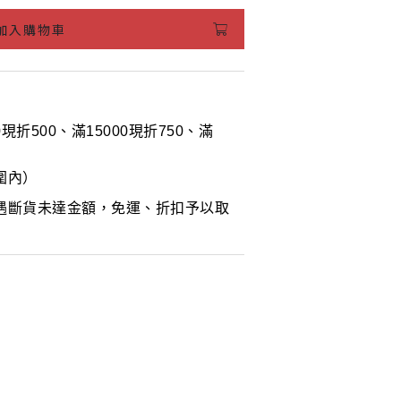
加入購物車
00現折500、滿15000現折750、滿
圍內）
遇斷貨未達金額，免運、折扣予以取