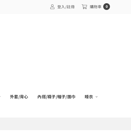
登入/註冊
購物車
0
外套/背心
內搭/襪子/帽子/圍巾
睡衣