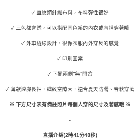
✓ 直紋類針織布料，布料彈性很好
✓ 三色都會透，可以搭配同色系的內衣或內搭穿著哦
✓ 外車縫線設計，很像衣服內外穿反的感覺
✓ 印刷圖案
✓ 下擺兩側"無"開岔
✓ 薄款透膚長袖，織紋空隙大，適合夏天防曬、春秋穿著
※ 下方尺寸表有備註照片每個人穿的尺寸及著感哦 ※
-
直播介紹(2時41分40秒)