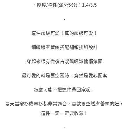
．厚度/彈性(滿分5分)：1.4/3.5
-
這件超級可愛！真的超級可愛！
細緻鏤空蕾絲搭配翻領排釦設計
穿起來帶有微復古感與輕鬆慵懶氛圍
最可愛的就是簍空蕾絲，竟然是愛心圖案
怎麼可能不把這件帶回家呢！
夏天當襯衫或罩衫都非常適合，喜歡簍空透膚蕾絲的妞，
這件一定一定要收藏！
-