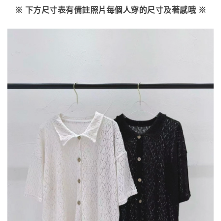
※ 下方尺寸表有備註照片每個人穿的尺寸及著感哦 ※